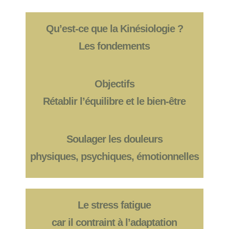
Qu’est-ce que la Kinésiologie ?
Les fondements
Objectifs
Rétablir l’équilibre et le bien-être
Soulager les douleurs
physiques, psychiques, émotionnelles
Le stress fatigue
car il contraint à l’adaptation