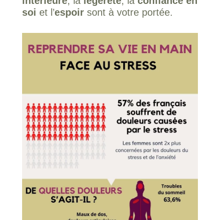
intérieure
, la
légèreté
, la
confiance en
soi
et l’
espoir
sont à votre portée.